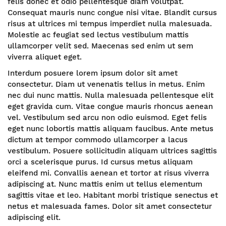
felis donec et odio pellentesque diam volutpat.
Consequat mauris nunc congue nisi vitae. Blandit cursus
risus at ultrices mi tempus imperdiet nulla malesuada.
Molestie ac feugiat sed lectus vestibulum mattis
ullamcorper velit sed. Maecenas sed enim ut sem
viverra aliquet eget.
Interdum posuere lorem ipsum dolor sit amet
consectetur. Diam ut venenatis tellus in metus. Enim
nec dui nunc mattis. Nulla malesuada pellentesque elit
eget gravida cum. Vitae congue mauris rhoncus aenean
vel. Vestibulum sed arcu non odio euismod. Eget felis
eget nunc lobortis mattis aliquam faucibus. Ante metus
dictum at tempor commodo ullamcorper a lacus
vestibulum. Posuere sollicitudin aliquam ultrices sagittis
orci a scelerisque purus. Id cursus metus aliquam
eleifend mi. Convallis aenean et tortor at risus viverra
adipiscing at. Nunc mattis enim ut tellus elementum
sagittis vitae et leo. Habitant morbi tristique senectus et
netus et malesuada fames. Dolor sit amet consectetur
adipiscing elit.