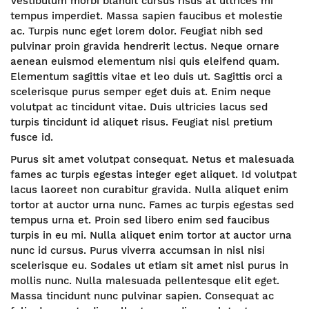
Vestibulum morbi blandit cursus risus at ultrices mi
tempus imperdiet. Massa sapien faucibus et molestie
ac. Turpis nunc eget lorem dolor. Feugiat nibh sed
pulvinar proin gravida hendrerit lectus. Neque ornare
aenean euismod elementum nisi quis eleifend quam.
Elementum sagittis vitae et leo duis ut. Sagittis orci a
scelerisque purus semper eget duis at. Enim neque
volutpat ac tincidunt vitae. Duis ultricies lacus sed
turpis tincidunt id aliquet risus. Feugiat nisl pretium
fusce id.
Purus sit amet volutpat consequat. Netus et malesuada
fames ac turpis egestas integer eget aliquet. Id volutpat
lacus laoreet non curabitur gravida. Nulla aliquet enim
tortor at auctor urna nunc. Fames ac turpis egestas sed
tempus urna et. Proin sed libero enim sed faucibus
turpis in eu mi. Nulla aliquet enim tortor at auctor urna
nunc id cursus. Purus viverra accumsan in nisl nisi
scelerisque eu. Sodales ut etiam sit amet nisl purus in
mollis nunc. Nulla malesuada pellentesque elit eget.
Massa tincidunt nunc pulvinar sapien. Consequat ac